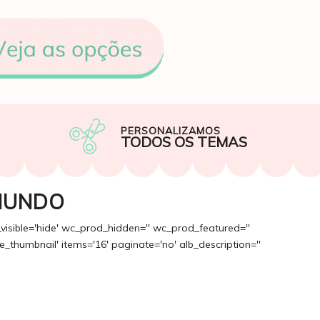
PERSONALIZAMOS
TODOS OS TEMAS
MUNDO
_visible='hide' wc_prod_hidden='' wc_prod_featured=''
_thumbnail' items='16' paginate='no' alb_description=''