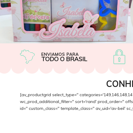
ENVIAMOS PARA
TODO O BRASIL
CONH
[av_productgrid select_type='' categories='149,146,148,14
wc_prod_additional_filter='' sort='rand' prod_order='' of
id='' custom_class='' template_class='' av_uid='av-beil' sc_