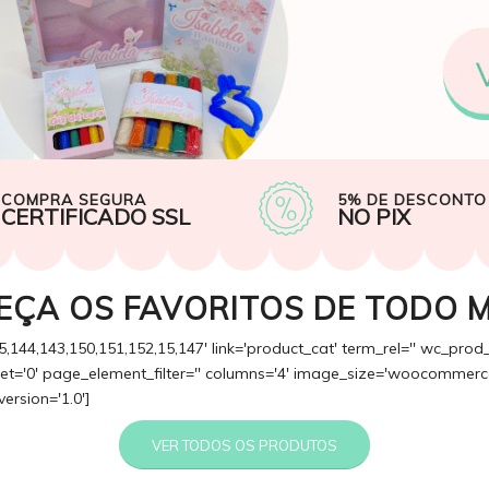
COMPRA SEGURA
5% DE DESCONTO
CERTIFICADO SSL
NO PIX
EÇA OS FAVORITOS DE TODO 
5,144,143,150,151,152,15,147' link='product_cat' term_rel='' wc_prod
fset='0' page_element_filter='' columns='4' image_size='woocommerce
version='1.0']
VER TODOS OS PRODUTOS