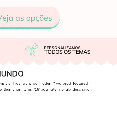
PERSONALIZAMOS
TODOS OS TEMAS
MUNDO
_visible='hide' wc_prod_hidden='' wc_prod_featured=''
_thumbnail' items='16' paginate='no' alb_description=''