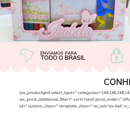
ENVIAMOS PARA
TODO O BRASIL
CONH
[av_productgrid select_type='' categories='149,146,148,14
wc_prod_additional_filter='' sort='rand' prod_order='' of
id='' custom_class='' template_class='' av_uid='av-beil' sc_