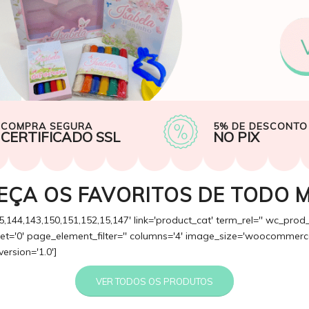
COMPRA SEGURA
5% DE DESCONTO
CERTIFICADO SSL
NO PIX
EÇA OS FAVORITOS DE TODO 
5,144,143,150,151,152,15,147' link='product_cat' term_rel='' wc_prod
fset='0' page_element_filter='' columns='4' image_size='woocommerce
version='1.0']
VER TODOS OS PRODUTOS