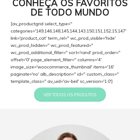
CONHEÇA OS FAVORITOS
DE TODO MUNDO
[av_productgrid select_type=''
categories='149,146,148,145,144,143,150,151,152,15,147'
link='product_cat' term_rel='' wc_prod_visible='hide'
wc_prod_hidden='' wc_prod_featured=''
wc_prod_additional_filter='' sort='rand' prod_order=''
offset='0' page_element_filter='' columns='4'
image_size='woocommerce_thumbnail' items='16'
paginate='no' alb_description='' id='' custom_class=''
template_class='' av_uid='av-beil' sc_version='1.0']
VER TODOS OS PRODUTOS