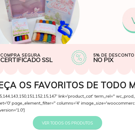
COMPRA SEGURA
5% DE DESCONTO
CERTIFICADO SSL
NO PIX
EÇA OS FAVORITOS DE TODO 
5,144,143,150,151,152,15,147' link='product_cat' term_rel='' wc_prod
fset='0' page_element_filter='' columns='4' image_size='woocommerce
version='1.0']
VER TODOS OS PRODUTOS