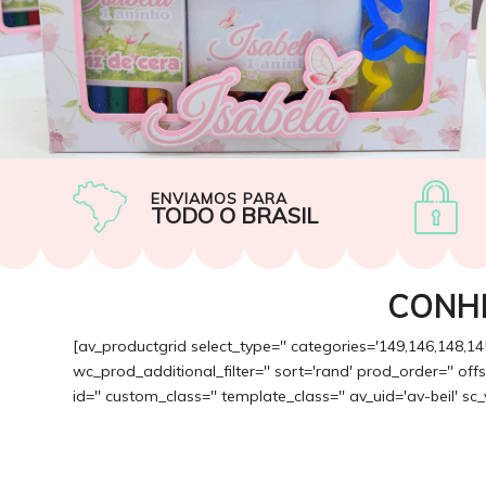
ENVIAMOS PARA
TODO O BRASIL
CONH
[av_productgrid select_type='' categories='149,146,148,14
wc_prod_additional_filter='' sort='rand' prod_order='' of
id='' custom_class='' template_class='' av_uid='av-beil' sc_