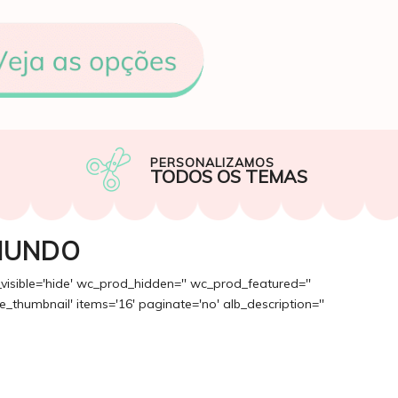
PERSONALIZAMOS
TODOS OS TEMAS
MUNDO
_visible='hide' wc_prod_hidden='' wc_prod_featured=''
_thumbnail' items='16' paginate='no' alb_description=''