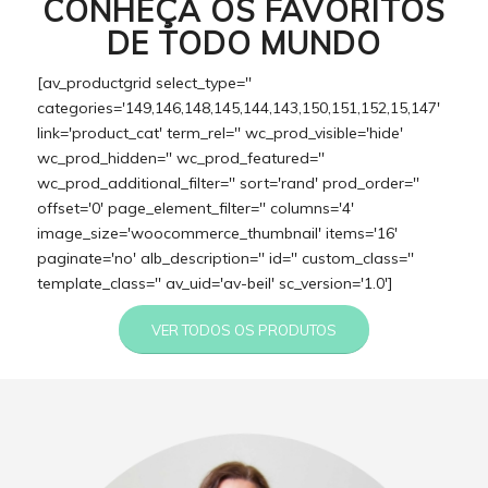
CONHEÇA OS FAVORITOS
DE TODO MUNDO
[av_productgrid select_type=''
categories='149,146,148,145,144,143,150,151,152,15,147'
link='product_cat' term_rel='' wc_prod_visible='hide'
wc_prod_hidden='' wc_prod_featured=''
wc_prod_additional_filter='' sort='rand' prod_order=''
offset='0' page_element_filter='' columns='4'
image_size='woocommerce_thumbnail' items='16'
paginate='no' alb_description='' id='' custom_class=''
template_class='' av_uid='av-beil' sc_version='1.0']
VER TODOS OS PRODUTOS