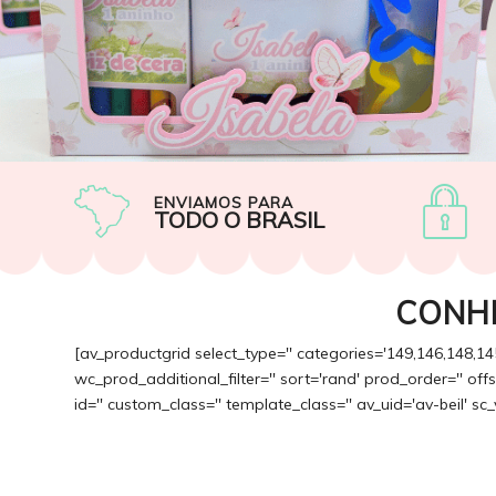
ENVIAMOS PARA
TODO O BRASIL
CONH
[av_productgrid select_type='' categories='149,146,148,14
wc_prod_additional_filter='' sort='rand' prod_order='' of
id='' custom_class='' template_class='' av_uid='av-beil' sc_