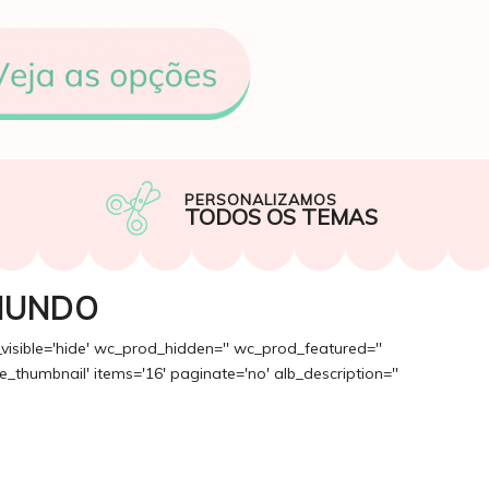
PERSONALIZAMOS
TODOS OS TEMAS
MUNDO
_visible='hide' wc_prod_hidden='' wc_prod_featured=''
_thumbnail' items='16' paginate='no' alb_description=''