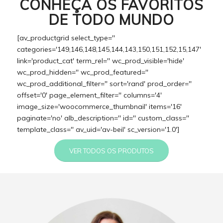
CONHEÇA OS FAVORITOS
DE TODO MUNDO
[av_productgrid select_type=''
categories='149,146,148,145,144,143,150,151,152,15,147'
link='product_cat' term_rel='' wc_prod_visible='hide'
wc_prod_hidden='' wc_prod_featured=''
wc_prod_additional_filter='' sort='rand' prod_order=''
offset='0' page_element_filter='' columns='4'
image_size='woocommerce_thumbnail' items='16'
paginate='no' alb_description='' id='' custom_class=''
template_class='' av_uid='av-beil' sc_version='1.0']
VER TODOS OS PRODUTOS