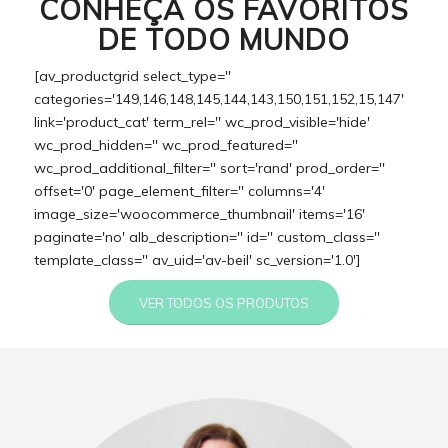
CONHEÇA OS FAVORITOS
DE TODO MUNDO
[av_productgrid select_type=''
categories='149,146,148,145,144,143,150,151,152,15,147'
link='product_cat' term_rel='' wc_prod_visible='hide'
wc_prod_hidden='' wc_prod_featured=''
wc_prod_additional_filter='' sort='rand' prod_order=''
offset='0' page_element_filter='' columns='4'
image_size='woocommerce_thumbnail' items='16'
paginate='no' alb_description='' id='' custom_class=''
template_class='' av_uid='av-beil' sc_version='1.0']
VER TODOS OS PRODUTOS