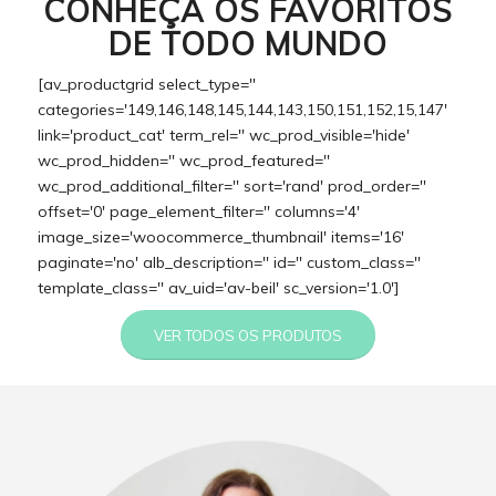
CONHEÇA OS FAVORITOS
DE TODO MUNDO
[av_productgrid select_type=''
categories='149,146,148,145,144,143,150,151,152,15,147'
link='product_cat' term_rel='' wc_prod_visible='hide'
wc_prod_hidden='' wc_prod_featured=''
wc_prod_additional_filter='' sort='rand' prod_order=''
offset='0' page_element_filter='' columns='4'
image_size='woocommerce_thumbnail' items='16'
paginate='no' alb_description='' id='' custom_class=''
template_class='' av_uid='av-beil' sc_version='1.0']
VER TODOS OS PRODUTOS