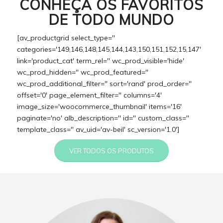
CONHEÇA OS FAVORITOS
DE TODO MUNDO
[av_productgrid select_type=''
categories='149,146,148,145,144,143,150,151,152,15,147'
link='product_cat' term_rel='' wc_prod_visible='hide'
wc_prod_hidden='' wc_prod_featured=''
wc_prod_additional_filter='' sort='rand' prod_order=''
offset='0' page_element_filter='' columns='4'
image_size='woocommerce_thumbnail' items='16'
paginate='no' alb_description='' id='' custom_class=''
template_class='' av_uid='av-beil' sc_version='1.0']
VER TODOS OS PRODUTOS