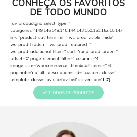
CONHEÇA OS FAVORITOS
DE TODO MUNDO
[av_productgrid select_type=''
categories='149,146,148,145,144,143,150,151,152,15,147'
link='product_cat' term_rel='' wc_prod_visible='hide'
wc_prod_hidden='' wc_prod_featured=''
wc_prod_additional_filter='' sort='rand' prod_order=''
offset='0' page_element_filter='' columns='4'
image_size='woocommerce_thumbnail' items='16'
paginate='no' alb_description='' id='' custom_class=''
template_class='' av_uid='av-beil' sc_version='1.0']
VER TODOS OS PRODUTOS