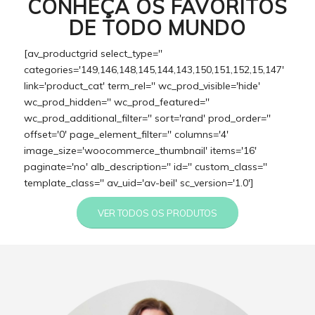
CONHEÇA OS FAVORITOS
DE TODO MUNDO
[av_productgrid select_type=''
categories='149,146,148,145,144,143,150,151,152,15,147'
link='product_cat' term_rel='' wc_prod_visible='hide'
wc_prod_hidden='' wc_prod_featured=''
wc_prod_additional_filter='' sort='rand' prod_order=''
offset='0' page_element_filter='' columns='4'
image_size='woocommerce_thumbnail' items='16'
paginate='no' alb_description='' id='' custom_class=''
template_class='' av_uid='av-beil' sc_version='1.0']
VER TODOS OS PRODUTOS