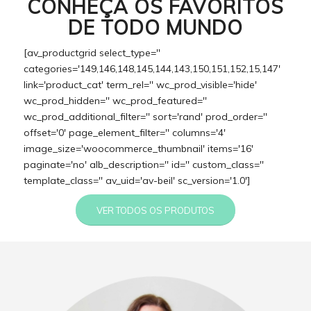
CONHEÇA OS FAVORITOS
DE TODO MUNDO
[av_productgrid select_type=''
categories='149,146,148,145,144,143,150,151,152,15,147'
link='product_cat' term_rel='' wc_prod_visible='hide'
wc_prod_hidden='' wc_prod_featured=''
wc_prod_additional_filter='' sort='rand' prod_order=''
offset='0' page_element_filter='' columns='4'
image_size='woocommerce_thumbnail' items='16'
paginate='no' alb_description='' id='' custom_class=''
template_class='' av_uid='av-beil' sc_version='1.0']
VER TODOS OS PRODUTOS