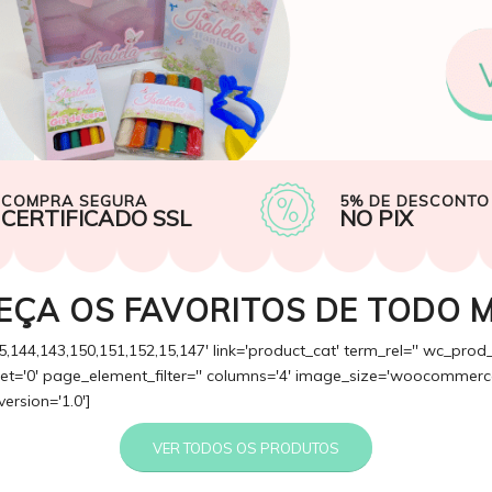
COMPRA SEGURA
5% DE DESCONTO
CERTIFICADO SSL
NO PIX
EÇA OS FAVORITOS DE TODO 
5,144,143,150,151,152,15,147' link='product_cat' term_rel='' wc_prod
fset='0' page_element_filter='' columns='4' image_size='woocommerce
version='1.0']
VER TODOS OS PRODUTOS