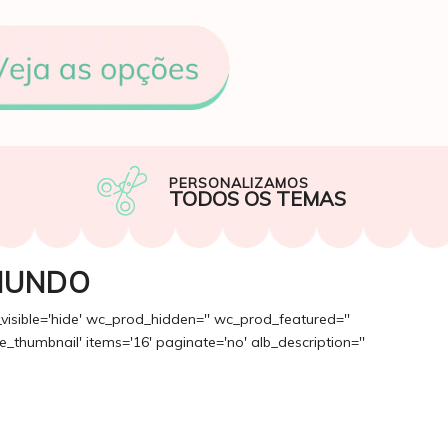
PERSONALIZAMOS
TODOS OS TEMAS
MUNDO
_visible='hide' wc_prod_hidden='' wc_prod_featured=''
_thumbnail' items='16' paginate='no' alb_description=''