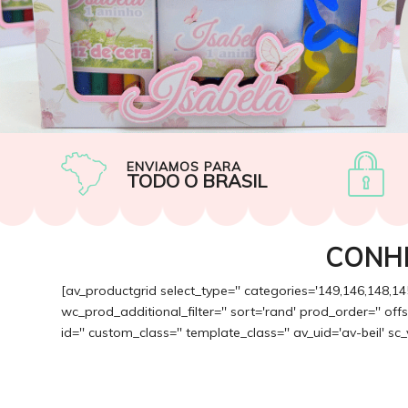
ENVIAMOS PARA
TODO O BRASIL
CONH
[av_productgrid select_type='' categories='149,146,148,14
wc_prod_additional_filter='' sort='rand' prod_order='' of
id='' custom_class='' template_class='' av_uid='av-beil' sc_