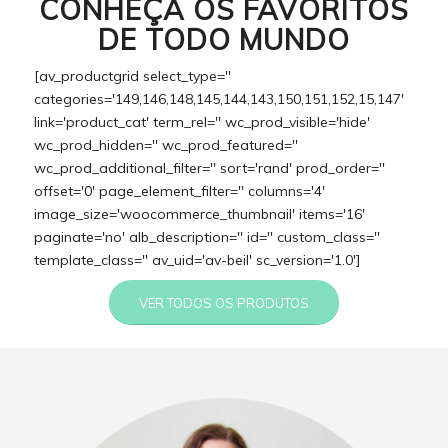
CONHEÇA OS FAVORITOS
DE TODO MUNDO
[av_productgrid select_type=''
categories='149,146,148,145,144,143,150,151,152,15,147'
link='product_cat' term_rel='' wc_prod_visible='hide'
wc_prod_hidden='' wc_prod_featured=''
wc_prod_additional_filter='' sort='rand' prod_order=''
offset='0' page_element_filter='' columns='4'
image_size='woocommerce_thumbnail' items='16'
paginate='no' alb_description='' id='' custom_class=''
template_class='' av_uid='av-beil' sc_version='1.0']
VER TODOS OS PRODUTOS