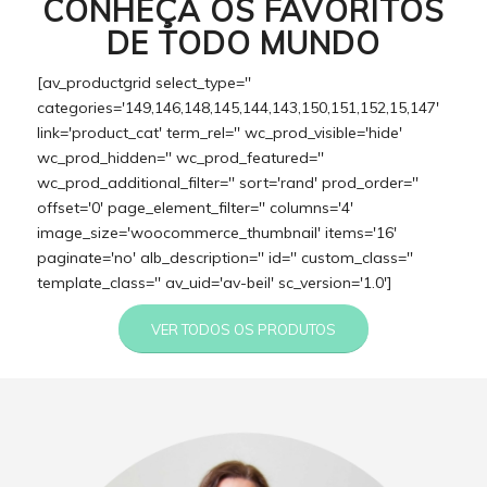
CONHEÇA OS FAVORITOS
DE TODO MUNDO
[av_productgrid select_type=''
categories='149,146,148,145,144,143,150,151,152,15,147'
link='product_cat' term_rel='' wc_prod_visible='hide'
wc_prod_hidden='' wc_prod_featured=''
wc_prod_additional_filter='' sort='rand' prod_order=''
offset='0' page_element_filter='' columns='4'
image_size='woocommerce_thumbnail' items='16'
paginate='no' alb_description='' id='' custom_class=''
template_class='' av_uid='av-beil' sc_version='1.0']
VER TODOS OS PRODUTOS