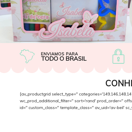
ENVIAMOS PARA
TODO O BRASIL
CONH
[av_productgrid select_type='' categories='149,146,148,14
wc_prod_additional_filter='' sort='rand' prod_order='' of
id='' custom_class='' template_class='' av_uid='av-beil' sc_