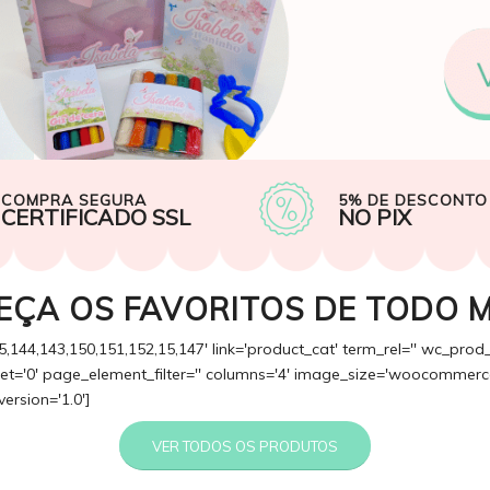
COMPRA SEGURA
5% DE DESCONTO
CERTIFICADO SSL
NO PIX
EÇA OS FAVORITOS DE TODO 
5,144,143,150,151,152,15,147' link='product_cat' term_rel='' wc_prod
fset='0' page_element_filter='' columns='4' image_size='woocommerce
version='1.0']
VER TODOS OS PRODUTOS