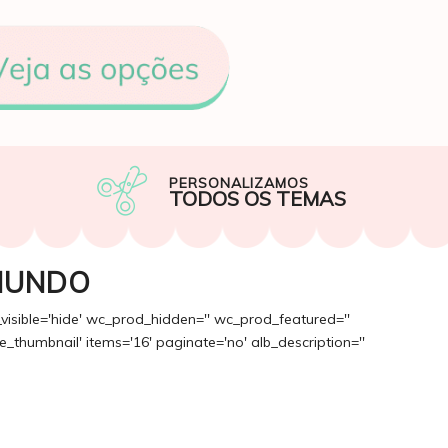
PERSONALIZAMOS
TODOS OS TEMAS
MUNDO
_visible='hide' wc_prod_hidden='' wc_prod_featured=''
_thumbnail' items='16' paginate='no' alb_description=''