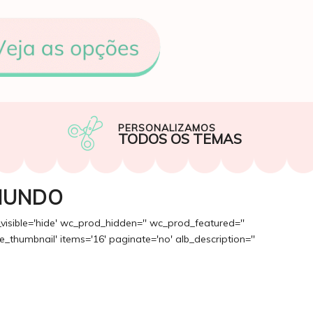
PERSONALIZAMOS
TODOS OS TEMAS
MUNDO
_visible='hide' wc_prod_hidden='' wc_prod_featured=''
_thumbnail' items='16' paginate='no' alb_description=''