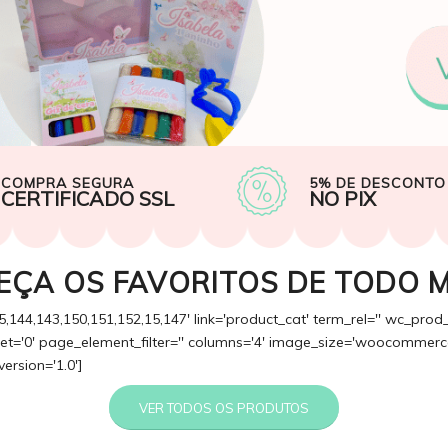
COMPRA SEGURA
5% DE DESCONTO
CERTIFICADO SSL
NO PIX
EÇA OS FAVORITOS DE TODO 
5,144,143,150,151,152,15,147' link='product_cat' term_rel='' wc_prod
fset='0' page_element_filter='' columns='4' image_size='woocommerce
version='1.0']
VER TODOS OS PRODUTOS