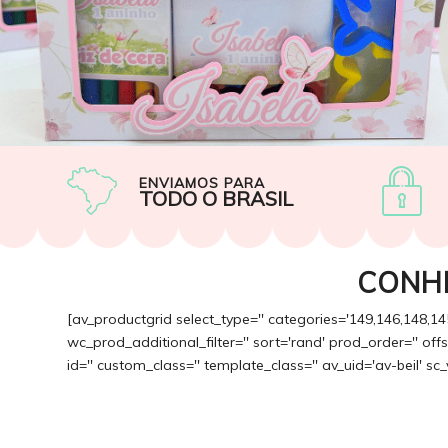
ENVIAMOS PARA
TODO O BRASIL
CONH
[av_productgrid select_type='' categories='149,146,148,14
wc_prod_additional_filter='' sort='rand' prod_order='' of
id='' custom_class='' template_class='' av_uid='av-beil' sc_