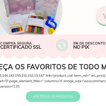
COMPRA SEGURA
5% DE DESCONTO
CERTIFICADO SSL
NO PIX
EÇA OS FAVORITOS DE TODO 
5,144,143,150,151,152,15,147' link='product_cat' term_rel='' wc_prod
fset='0' page_element_filter='' columns='4' image_size='woocommerce
version='1.0']
VER TODOS OS PRODUTOS