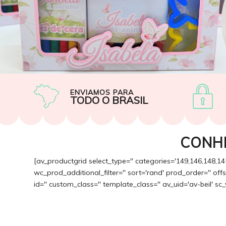
ENVIAMOS PARA
TODO O BRASIL
CONH
[av_productgrid select_type='' categories='149,146,148,14
wc_prod_additional_filter='' sort='rand' prod_order='' of
id='' custom_class='' template_class='' av_uid='av-beil' sc_