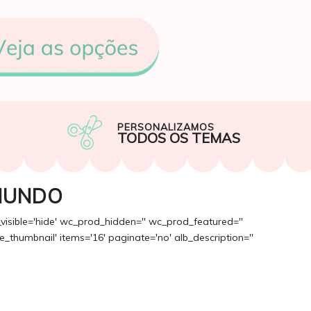
PERSONALIZAMOS
TODOS OS TEMAS
MUNDO
_visible='hide' wc_prod_hidden='' wc_prod_featured=''
_thumbnail' items='16' paginate='no' alb_description=''