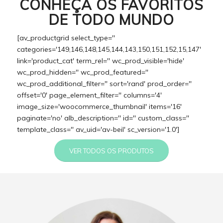
CONHEÇA OS FAVORITOS
DE TODO MUNDO
[av_productgrid select_type=''
categories='149,146,148,145,144,143,150,151,152,15,147'
link='product_cat' term_rel='' wc_prod_visible='hide'
wc_prod_hidden='' wc_prod_featured=''
wc_prod_additional_filter='' sort='rand' prod_order=''
offset='0' page_element_filter='' columns='4'
image_size='woocommerce_thumbnail' items='16'
paginate='no' alb_description='' id='' custom_class=''
template_class='' av_uid='av-beil' sc_version='1.0']
VER TODOS OS PRODUTOS