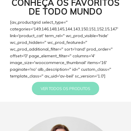
CONHEÇA OS FAVORITOS
DE TODO MUNDO
[av_productgrid select_type=''
categories='149,146,148,145,144,143,150,151,152,15,147'
link='product_cat' term_rel='' wc_prod_visible='hide'
wc_prod_hidden='' wc_prod_featured=''
wc_prod_additional_filter='' sort='rand' prod_order=''
offset='0' page_element_filter='' columns='4'
image_size='woocommerce_thumbnail' items='16'
paginate='no' alb_description='' id='' custom_class=''
template_class='' av_uid='av-beil' sc_version='1.0']
VER TODOS OS PRODUTOS