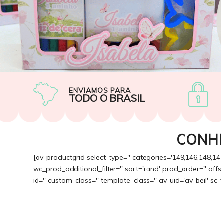
ENVIAMOS PARA
TODO O BRASIL
CONH
[av_productgrid select_type='' categories='149,146,148,14
wc_prod_additional_filter='' sort='rand' prod_order='' of
id='' custom_class='' template_class='' av_uid='av-beil' sc_