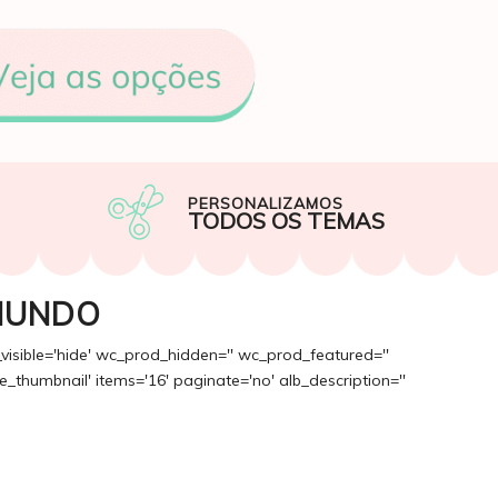
PERSONALIZAMOS
TODOS OS TEMAS
MUNDO
_visible='hide' wc_prod_hidden='' wc_prod_featured=''
_thumbnail' items='16' paginate='no' alb_description=''