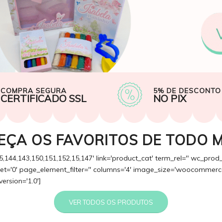
COMPRA SEGURA
5% DE DESCONTO
CERTIFICADO SSL
NO PIX
EÇA OS FAVORITOS DE TODO 
5,144,143,150,151,152,15,147' link='product_cat' term_rel='' wc_prod
fset='0' page_element_filter='' columns='4' image_size='woocommerce
version='1.0']
VER TODOS OS PRODUTOS