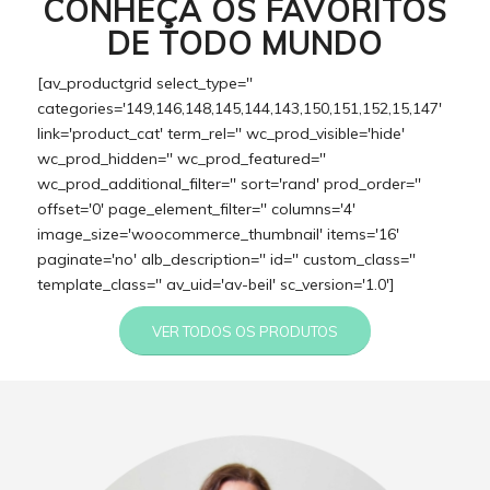
CONHEÇA OS FAVORITOS
DE TODO MUNDO
[av_productgrid select_type=''
categories='149,146,148,145,144,143,150,151,152,15,147'
link='product_cat' term_rel='' wc_prod_visible='hide'
wc_prod_hidden='' wc_prod_featured=''
wc_prod_additional_filter='' sort='rand' prod_order=''
offset='0' page_element_filter='' columns='4'
image_size='woocommerce_thumbnail' items='16'
paginate='no' alb_description='' id='' custom_class=''
template_class='' av_uid='av-beil' sc_version='1.0']
VER TODOS OS PRODUTOS