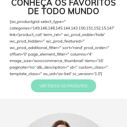
CONHEÇA OS FAVORITOS
DE TODO MUNDO
[av_productgrid select_type=''
categories='149,146,148,145,144,143,150,151,152,15,147'
link='product_cat' term_rel='' wc_prod_visible='hide'
wc_prod_hidden='' wc_prod_featured=''
wc_prod_additional_filter='' sort='rand' prod_order=''
offset='0' page_element_filter='' columns='4'
image_size='woocommerce_thumbnail' items='16'
paginate='no' alb_description='' id='' custom_class=''
template_class='' av_uid='av-beil' sc_version='1.0']
VER TODOS OS PRODUTOS