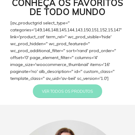
CONHEÇA OS FAVORITOS
DE TODO MUNDO
[av_productgrid select_type=''
categories='149,146,148,145,144,143,150,151,152,15,147'
link='product_cat' term_rel='' wc_prod_visible='hide'
wc_prod_hidden='' wc_prod_featured=''
wc_prod_additional_filter='' sort='rand' prod_order=''
offset='0' page_element_filter='' columns='4'
image_size='woocommerce_thumbnail' items='16'
paginate='no' alb_description='' id='' custom_class=''
template_class='' av_uid='av-beil' sc_version='1.0']
VER TODOS OS PRODUTOS