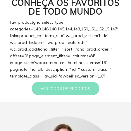
CONHEÇA OS FAVORITOS
DE TODO MUNDO
[av_productgrid select_type=''
categories='149,146,148,145,144,143,150,151,152,15,147'
link='product_cat' term_rel='' wc_prod_visible='hide'
wc_prod_hidden='' wc_prod_featured=''
wc_prod_additional_filter='' sort='rand' prod_order=''
offset='0' page_element_filter='' columns='4'
image_size='woocommerce_thumbnail' items='16'
paginate='no' alb_description='' id='' custom_class=''
template_class='' av_uid='av-beil' sc_version='1.0']
VER TODOS OS PRODUTOS