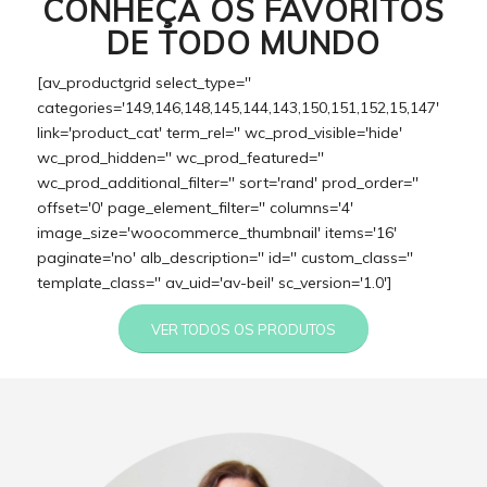
CONHEÇA OS FAVORITOS
DE TODO MUNDO
[av_productgrid select_type=''
categories='149,146,148,145,144,143,150,151,152,15,147'
link='product_cat' term_rel='' wc_prod_visible='hide'
wc_prod_hidden='' wc_prod_featured=''
wc_prod_additional_filter='' sort='rand' prod_order=''
offset='0' page_element_filter='' columns='4'
image_size='woocommerce_thumbnail' items='16'
paginate='no' alb_description='' id='' custom_class=''
template_class='' av_uid='av-beil' sc_version='1.0']
VER TODOS OS PRODUTOS