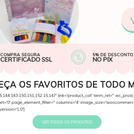
COMPRA SEGURA
5% DE DESCONTO
CERTIFICADO SSL
NO PIX
EÇA OS FAVORITOS DE TODO 
5,144,143,150,151,152,15,147' link='product_cat' term_rel='' wc_prod
fset='0' page_element_filter='' columns='4' image_size='woocommerce
version='1.0']
VER TODOS OS PRODUTOS