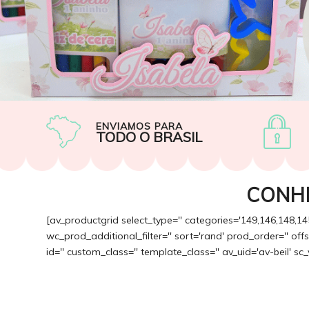
ENVIAMOS PARA
TODO O BRASIL
CONH
[av_productgrid select_type='' categories='149,146,148,14
wc_prod_additional_filter='' sort='rand' prod_order='' of
id='' custom_class='' template_class='' av_uid='av-beil' sc_