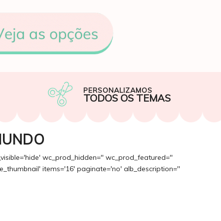
PERSONALIZAMOS
TODOS OS TEMAS
MUNDO
_visible='hide' wc_prod_hidden='' wc_prod_featured=''
_thumbnail' items='16' paginate='no' alb_description=''