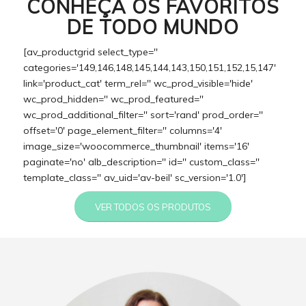
CONHEÇA OS FAVORITOS
DE TODO MUNDO
[av_productgrid select_type=''
categories='149,146,148,145,144,143,150,151,152,15,147'
link='product_cat' term_rel='' wc_prod_visible='hide'
wc_prod_hidden='' wc_prod_featured=''
wc_prod_additional_filter='' sort='rand' prod_order=''
offset='0' page_element_filter='' columns='4'
image_size='woocommerce_thumbnail' items='16'
paginate='no' alb_description='' id='' custom_class=''
template_class='' av_uid='av-beil' sc_version='1.0']
VER TODOS OS PRODUTOS