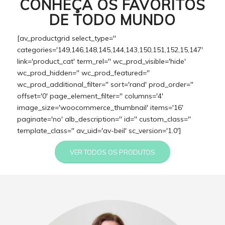
CONHEÇA OS FAVORITOS
DE TODO MUNDO
[av_productgrid select_type=''
categories='149,146,148,145,144,143,150,151,152,15,147'
link='product_cat' term_rel='' wc_prod_visible='hide'
wc_prod_hidden='' wc_prod_featured=''
wc_prod_additional_filter='' sort='rand' prod_order=''
offset='0' page_element_filter='' columns='4'
image_size='woocommerce_thumbnail' items='16'
paginate='no' alb_description='' id='' custom_class=''
template_class='' av_uid='av-beil' sc_version='1.0']
VER TODOS OS PRODUTOS