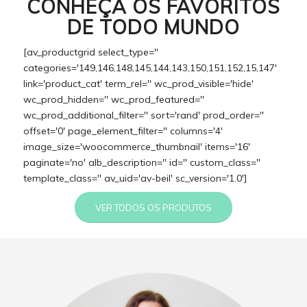
CONHEÇA OS FAVORITOS
DE TODO MUNDO
[av_productgrid select_type=''
categories='149,146,148,145,144,143,150,151,152,15,147'
link='product_cat' term_rel='' wc_prod_visible='hide'
wc_prod_hidden='' wc_prod_featured=''
wc_prod_additional_filter='' sort='rand' prod_order=''
offset='0' page_element_filter='' columns='4'
image_size='woocommerce_thumbnail' items='16'
paginate='no' alb_description='' id='' custom_class=''
template_class='' av_uid='av-beil' sc_version='1.0']
VER TODOS OS PRODUTOS