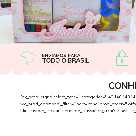
ENVIAMOS PARA
TODO O BRASIL
CONH
[av_productgrid select_type='' categories='149,146,148,14
wc_prod_additional_filter='' sort='rand' prod_order='' of
id='' custom_class='' template_class='' av_uid='av-beil' sc_