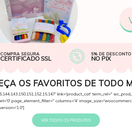
COMPRA SEGURA
5% DE DESCONTO
CERTIFICADO SSL
NO PIX
EÇA OS FAVORITOS DE TODO 
5,144,143,150,151,152,15,147' link='product_cat' term_rel='' wc_prod
fset='0' page_element_filter='' columns='4' image_size='woocommerce
version='1.0']
VER TODOS OS PRODUTOS