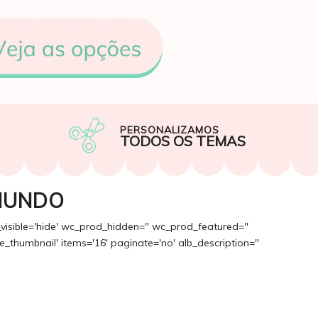
PERSONALIZAMOS
TODOS OS TEMAS
MUNDO
_visible='hide' wc_prod_hidden='' wc_prod_featured=''
_thumbnail' items='16' paginate='no' alb_description=''