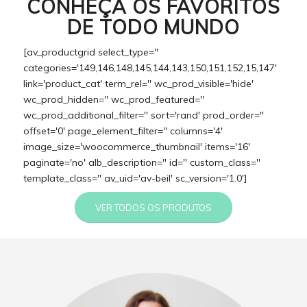
CONHEÇA OS FAVORITOS
DE TODO MUNDO
[av_productgrid select_type=''
categories='149,146,148,145,144,143,150,151,152,15,147'
link='product_cat' term_rel='' wc_prod_visible='hide'
wc_prod_hidden='' wc_prod_featured=''
wc_prod_additional_filter='' sort='rand' prod_order=''
offset='0' page_element_filter='' columns='4'
image_size='woocommerce_thumbnail' items='16'
paginate='no' alb_description='' id='' custom_class=''
template_class='' av_uid='av-beil' sc_version='1.0']
VER TODOS OS PRODUTOS