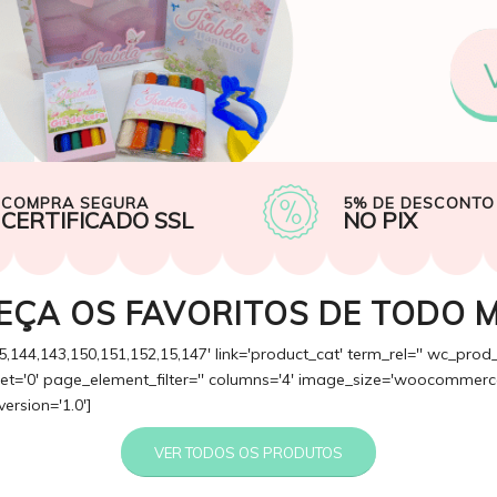
COMPRA SEGURA
5% DE DESCONTO
CERTIFICADO SSL
NO PIX
EÇA OS FAVORITOS DE TODO 
5,144,143,150,151,152,15,147' link='product_cat' term_rel='' wc_prod
fset='0' page_element_filter='' columns='4' image_size='woocommerce
version='1.0']
VER TODOS OS PRODUTOS