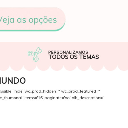
PERSONALIZAMOS
TODOS OS TEMAS
MUNDO
_visible='hide' wc_prod_hidden='' wc_prod_featured=''
_thumbnail' items='16' paginate='no' alb_description=''