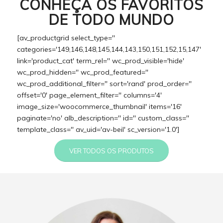
CONHEÇA OS FAVORITOS
DE TODO MUNDO
[av_productgrid select_type=''
categories='149,146,148,145,144,143,150,151,152,15,147'
link='product_cat' term_rel='' wc_prod_visible='hide'
wc_prod_hidden='' wc_prod_featured=''
wc_prod_additional_filter='' sort='rand' prod_order=''
offset='0' page_element_filter='' columns='4'
image_size='woocommerce_thumbnail' items='16'
paginate='no' alb_description='' id='' custom_class=''
template_class='' av_uid='av-beil' sc_version='1.0']
VER TODOS OS PRODUTOS