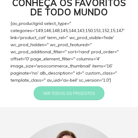
CONHEÇA OS FAVORITOS
DE TODO MUNDO
[av_productgrid select_type=''
categories='149,146,148,145,144,143,150,151,152,15,147'
link='product_cat' term_rel='' wc_prod_visible='hide'
wc_prod_hidden='' wc_prod_featured=''
wc_prod_additional_filter='' sort='rand' prod_order=''
offset='0' page_element_filter='' columns='4'
image_size='woocommerce_thumbnail' items='16'
paginate='no' alb_description='' id='' custom_class=''
template_class='' av_uid='av-beil' sc_version='1.0']
VER TODOS OS PRODUTOS