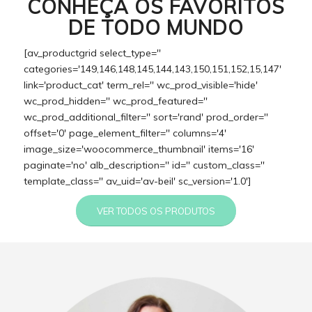
CONHEÇA OS FAVORITOS
DE TODO MUNDO
[av_productgrid select_type=''
categories='149,146,148,145,144,143,150,151,152,15,147'
link='product_cat' term_rel='' wc_prod_visible='hide'
wc_prod_hidden='' wc_prod_featured=''
wc_prod_additional_filter='' sort='rand' prod_order=''
offset='0' page_element_filter='' columns='4'
image_size='woocommerce_thumbnail' items='16'
paginate='no' alb_description='' id='' custom_class=''
template_class='' av_uid='av-beil' sc_version='1.0']
VER TODOS OS PRODUTOS