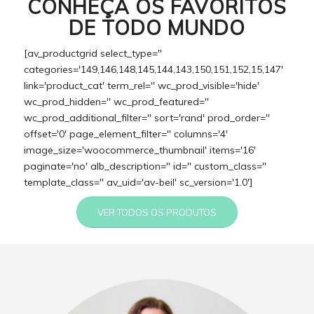
CONHEÇA OS FAVORITOS
DE TODO MUNDO
[av_productgrid select_type=''
categories='149,146,148,145,144,143,150,151,152,15,147'
link='product_cat' term_rel='' wc_prod_visible='hide'
wc_prod_hidden='' wc_prod_featured=''
wc_prod_additional_filter='' sort='rand' prod_order=''
offset='0' page_element_filter='' columns='4'
image_size='woocommerce_thumbnail' items='16'
paginate='no' alb_description='' id='' custom_class=''
template_class='' av_uid='av-beil' sc_version='1.0']
VER TODOS OS PRODUTOS