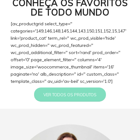
CONHEÇA OS FAVORITOS
DE TODO MUNDO
[av_productgrid select_type=''
categories='149,146,148,145,144,143,150,151,152,15,147'
link='product_cat' term_rel='' wc_prod_visible='hide'
wc_prod_hidden='' wc_prod_featured=''
wc_prod_additional_filter='' sort='rand' prod_order=''
offset='0' page_element_filter='' columns='4'
image_size='woocommerce_thumbnail' items='16'
paginate='no' alb_description='' id='' custom_class=''
template_class='' av_uid='av-beil' sc_version='1.0']
VER TODOS OS PRODUTOS