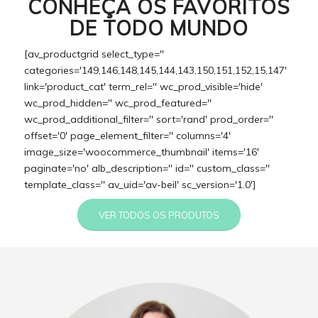
CONHEÇA OS FAVORITOS
DE TODO MUNDO
[av_productgrid select_type=''
categories='149,146,148,145,144,143,150,151,152,15,147'
link='product_cat' term_rel='' wc_prod_visible='hide'
wc_prod_hidden='' wc_prod_featured=''
wc_prod_additional_filter='' sort='rand' prod_order=''
offset='0' page_element_filter='' columns='4'
image_size='woocommerce_thumbnail' items='16'
paginate='no' alb_description='' id='' custom_class=''
template_class='' av_uid='av-beil' sc_version='1.0']
VER TODOS OS PRODUTOS